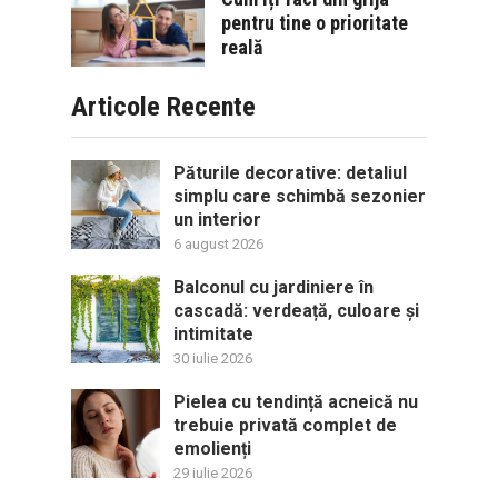
pentru tine o prioritate
reală
Articole Recente
Păturile decorative: detaliul
simplu care schimbă sezonier
un interior
6 august 2026
Balconul cu jardiniere în
cascadă: verdeață, culoare și
intimitate
30 iulie 2026
Pielea cu tendință acneică nu
trebuie privată complet de
emolienți
29 iulie 2026