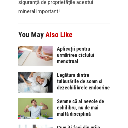
siguranță de proprietățile acestui
mineral important!
You May
Also Like
Aplicații pentru
urmărirea ciclului
menstrual
Legătura dintre
tulburările de somn și
dezechilibrele endocrine
Semne că ai nevoie de
echilibru, nu de mai
multă disciplină
Cum îți faci din grija