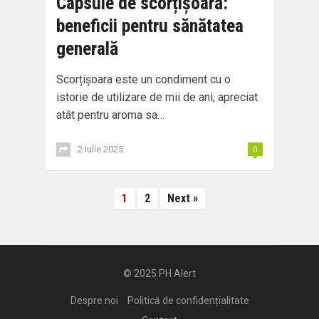
Capsule de scorțișoară:
beneficii pentru sănătatea
generală
Scorțișoara este un condiment cu o
istorie de utilizare de mii de ani, apreciat
atât pentru aroma sa…
2 iulie 2025
0
Paginație
1
2
Next »
articole
© 2025
PH Alert
Despre noi
Politică de confidențialitate