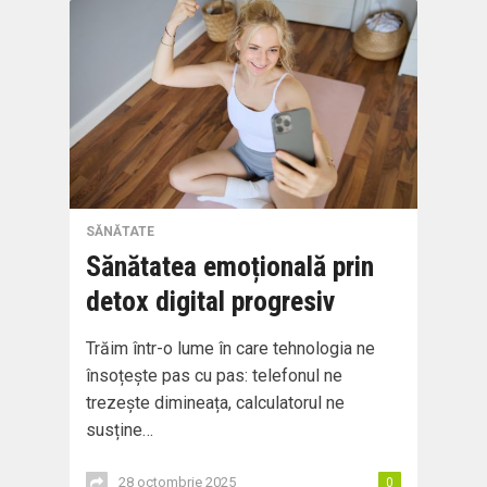
SĂNĂTATE
Sănătatea emoțională prin
detox digital progresiv
Trăim într-o lume în care tehnologia ne
însoțește pas cu pas: telefonul ne
trezește dimineața, calculatorul ne
susține…
28 octombrie 2025
0