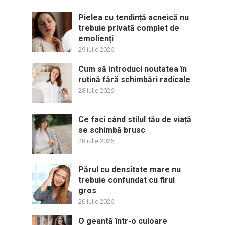
Pielea cu tendință acneică nu
trebuie privată complet de
emolienți
29 iulie 2026
Cum să introduci noutatea în
rutină fără schimbări radicale
28 iulie 2026
Ce faci când stilul tău de viață
se schimbă brusc
28 iulie 2026
Părul cu densitate mare nu
trebuie confundat cu firul
gros
20 iulie 2026
O geantă într-o culoare