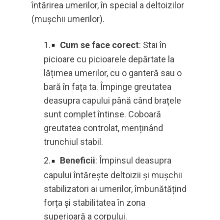
întărirea umerilor, în special a deltoizilor
(mușchii umerilor).
Cum se face corect
: Stai în
picioare cu picioarele depărtate la
lățimea umerilor, cu o ganteră sau o
bară în fața ta. Împinge greutatea
deasupra capului până când brațele
sunt complet întinse. Coboară
greutatea controlat, menținând
trunchiul stabil.
Beneficii
: Împinsul deasupra
capului întărește deltoizii și mușchii
stabilizatori ai umerilor, îmbunătățind
forța și stabilitatea în zona
superioară a corpului.