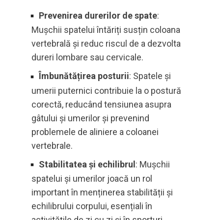
Prevenirea durerilor de spate
:
Mușchii spatelui întăriți susțin coloana
vertebrală și reduc riscul de a dezvolta
dureri lombare sau cervicale.
Îmbunătățirea posturii
: Spatele și
umerii puternici contribuie la o postură
corectă, reducând tensiunea asupra
gâtului și umerilor și prevenind
problemele de aliniere a coloanei
vertebrale.
Stabilitatea și echilibrul
: Mușchii
spatelui și umerilor joacă un rol
important în menținerea stabilității și
echilibrului corpului, esențiali în
activitățile de zi cu zi și în sporturi.