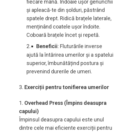
fiecare mână. Îndoaie ușor genunchii
și apleacă-te din șolduri, păstrând
spatele drept. Ridică brațele laterale,
menținând coatele ușor îndoite.
Coboară brațele încet și repetă.
Beneficii
: Fluturările inverse
ajută la întărirea umerilor și a spatelui
superior, îmbunătățind postura și
prevenind durerile de umeri.
Exerciții pentru tonifierea umerilor
Overhead Press (Împins deasupra
capului)
Împinsul deasupra capului este unul
dintre cele mai eficiente exerciții pentru