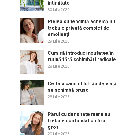
intimitate
30 iulie 2026
Pielea cu tendință acneică nu
trebuie privată complet de
emolienți
29 iulie 2026
Cum să introduci noutatea în
rutină fără schimbări radicale
28 iulie 2026
Ce faci când stilul tău de viață
se schimbă brusc
28 iulie 2026
Părul cu densitate mare nu
trebuie confundat cu firul
gros
20 iulie 2026