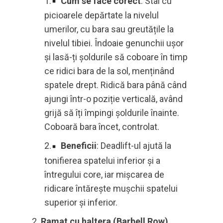
Cum se face corect
: Stai cu
picioarele depărtate la nivelul
umerilor, cu bara sau greutățile la
nivelul tibiei. Îndoaie genunchii ușor
și lasă-ți șoldurile să coboare în timp
ce ridici bara de la sol, menținând
spatele drept. Ridică bara până când
ajungi într-o poziție verticală, având
grijă să îți împingi șoldurile înainte.
Coboară bara încet, controlat.
Beneficii
: Deadlift-ul ajută la
tonifierea spatelui inferior și a
întregului core, iar mișcarea de
ridicare întărește mușchii spatelui
superior și inferior.
Ramat cu haltera (Barbell Row)