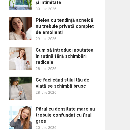
și intimitate
30 iulie 2026
Pielea cu tendință acneică
nu trebuie privată complet
de emolienți
29 iulie 2026
Cum să introduci noutatea
în rutină fără schimbări
radicale
28 iulie 2026
Ce faci când stilul tău de
viață se schimbă brusc
28 iulie 2026
Părul cu densitate mare nu
trebuie confundat cu firul
gros
20 iulie 2026