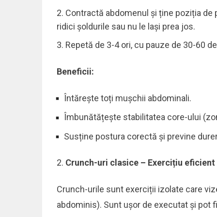
Contractă abdomenul și ține poziția de 
ridici șoldurile sau nu le lași prea jos.
Repetă de 3-4 ori, cu pauze de 30-60 de
Beneficii:
Întărește toți mușchii abdominali.
Îmbunătățește stabilitatea core-ului (zon
Susține postura corectă și previne durer
Crunch-uri clasice – Exercițiu eficien
Crunch-urile sunt exerciții izolate care v
abdominis). Sunt ușor de executat și pot 