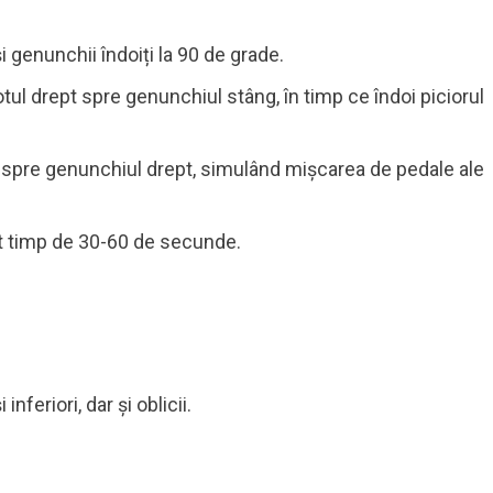
i genunchii îndoiți la 90 de grade.
otul drept spre genunchiul stâng, în timp ce îndoi piciorul
ng spre genunchiul drept, simulând mișcarea de pedale ale
at timp de 30-60 de secunde.
feriori, dar și oblicii.
.