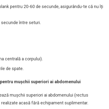
plank pentru 20-60 de secunde, asigurându-te că nu îți
 secunde între seturi.
a centrală a corpului).
ile de spate.
t pentru mușchii superiori ai abdomenului
izează mușchii superiori ai abdomenului (rectus
fi realizate acasă fără echipament suplimentar.