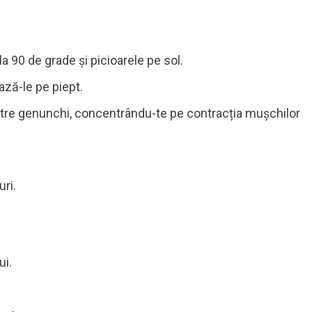
la 90 de grade și picioarele pe sol.
ază-le pe piept.
către genunchi, concentrându-te pe contracția mușchilor
ri.
ui.