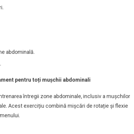
i.
ime abdominală.
.
ament pentru toți mușchii abdominali
 antrenarea întregii zone abdominale, inclusiv a mușchilor
ale. Acest exercițiu combină mișcări de rotație și flexie
omenului.