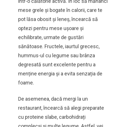
într-o călătorie activă. În loc să mănânci
mese grele și bogate în calorii, care te
pot lăsa obosit și leneș, încearcă să
optezi pentru mese ușoare și
echilibrate, urmate de gustări
sănătoase. Fructele, iaurtul grecesc,
hummus-ul cu legume sau brânza
degresată sunt excelente pentru a
menține energia și a evita senzația de
foame.
De asemenea, dacă mergi la un
restaurant, încearcă să alegi preparate
cu proteine slabe, carbohidrați
complecși și multe legume. Astfel, vei