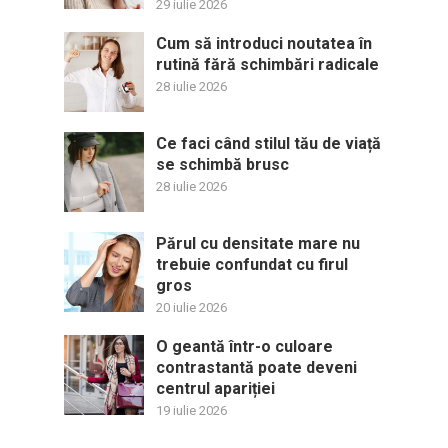
29 iulie 2026
Cum să introduci noutatea în
rutină fără schimbări radicale
28 iulie 2026
Ce faci când stilul tău de viață
se schimbă brusc
28 iulie 2026
Părul cu densitate mare nu
trebuie confundat cu firul
gros
20 iulie 2026
O geantă într-o culoare
contrastantă poate deveni
centrul apariției
19 iulie 2026