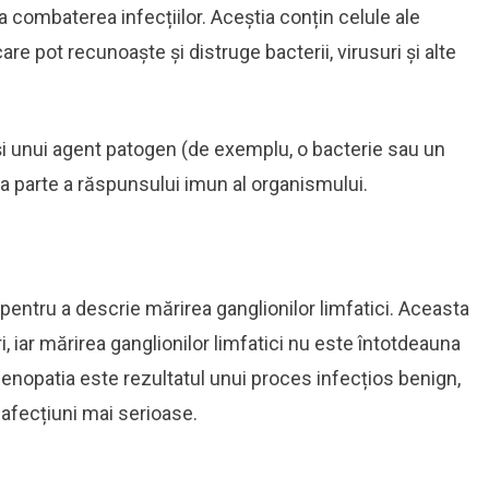
 la combaterea infecțiilor. Aceștia conțin celule ale
are pot recunoaște și distruge bacterii, virusuri și alte
și unui agent patogen (de exemplu, o bacterie sau un
 ca parte a răspunsului imun al organismului.
entru a descrie mărirea ganglionilor limfatici. Aceasta
, iar mărirea ganglionilor limfatici nu este întotdeauna
denopatia este rezultatul unui proces infecțios benign,
i afecțiuni mai serioase.