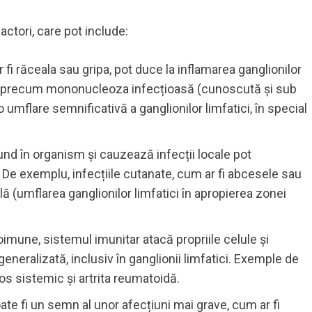
ctori, care pot include:
 fi răceala sau gripa, pot duce la inflamarea ganglionilor
ve, precum mononucleoza infecțioasă (cunoscută și sub
 umflare semnificativă a ganglionilor limfatici, în special
rund în organism și cauzează infecții locale pot
. De exemplu, infecțiile cutanate, cum ar fi abcesele sau
ă (umflarea ganglionilor limfatici în apropierea zonei
toimune, sistemul imunitar atacă propriile celule și
generalizată, inclusiv în ganglionii limfatici. Exemple de
os sistemic și artrita reumatoidă.
oate fi un semn al unor afecțiuni mai grave, cum ar fi