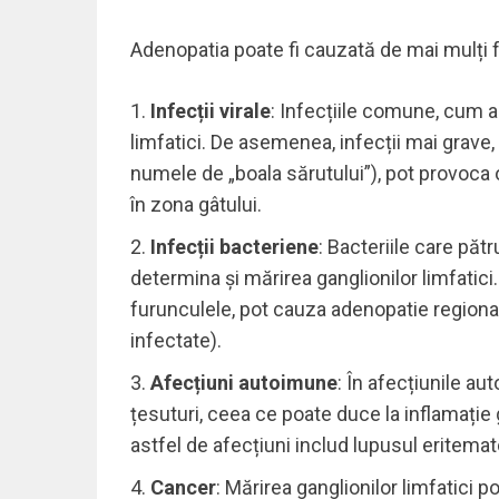
Adenopatia poate fi cauzată de mai mulți fa
Infecții virale
: Infecțiile comune, cum ar
limfatici. De asemenea, infecții mai gra
numele de „boala sărutului”), pot provoca o
în zona gâtului.
Infecții bacteriene
: Bacteriile care păt
determina și mărirea ganglionilor limfatici
furunculele, pot cauza adenopatie regional
infectate).
Afecțiuni autoimune
: În afecțiunile au
țesuturi, ceea ce poate duce la inflamație 
astfel de afecțiuni includ lupusul eritemat
Cancer
: Mărirea ganglionilor limfatici p