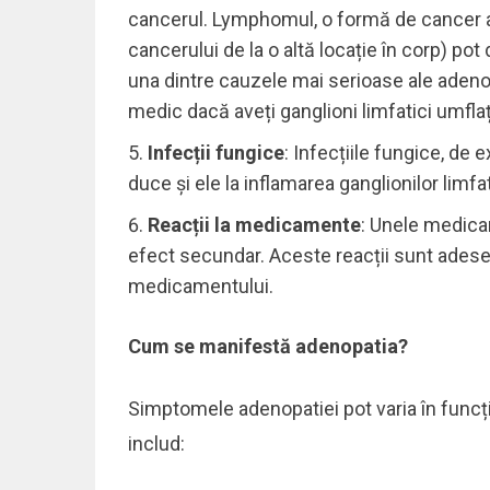
cancerul. Lymphomul, o formă de cancer al
cancerului de la o altă locație în corp) po
una dintre cauzele mai serioase ale adeno
medic dacă aveți ganglioni limfatici umfla
Infecții fungice
: Infecțiile fungice, de
duce și ele la inflamarea ganglionilor limfat
Reacții la medicamente
: Unele medica
efect secundar. Aceste reacții sunt adesea
medicamentului.
Cum se manifestă adenopatia?
Simptomele adenopatiei pot varia în fun
includ: