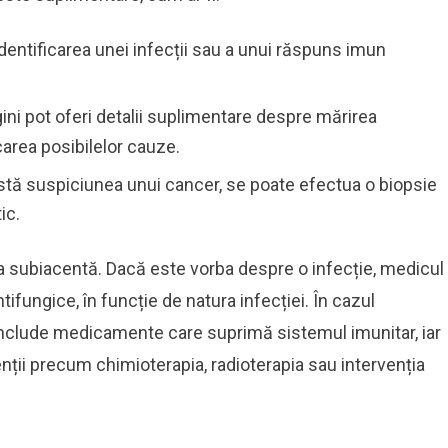
identificarea unei infecții sau a unui răspuns imun
ini pot oferi detalii suplimentare despre mărirea
ficarea posibilelor cauze.
istă suspiciunea unui cancer, se poate efectua o biopsie
ic.
 subiacentă. Dacă este vorba despre o infecție, medicul
tifungice, în funcție de natura infecției. În cazul
include medicamente care suprimă sistemul imunitar, iar
enții precum chimioterapia, radioterapia sau intervenția