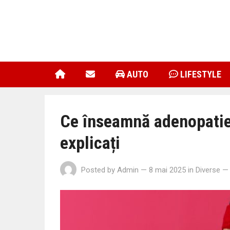
AUTO
LIFESTYLE
Ce înseamnă adenopatie?
explicați
Posted by
Admin
— 8 mai 2025
in
Diverse