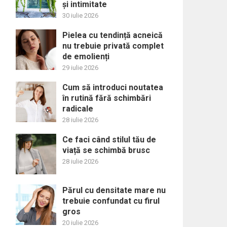
și intimitate
30 iulie 2026
Pielea cu tendință acneică
nu trebuie privată complet
de emolienți
29 iulie 2026
Cum să introduci noutatea
în rutină fără schimbări
radicale
28 iulie 2026
Ce faci când stilul tău de
viață se schimbă brusc
28 iulie 2026
Părul cu densitate mare nu
trebuie confundat cu firul
gros
20 iulie 2026