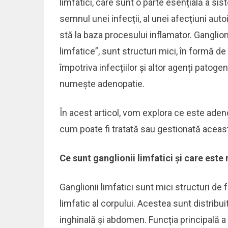
limfatici, care sunt o parte esențială a si
semnul unei infecții, al unei afecțiuni aut
stă la baza procesului inflamator. Ganglion
limfatice”, sunt structuri mici, în formă d
împotriva infecțiilor și altor agenți patog
numește adenopatie.
În acest articol, vom explora ce este aden
cum poate fi tratată sau gestionată aceas
Ce sunt ganglionii limfatici și care este r
Ganglionii limfatici sunt mici structuri de
limfatic al corpului. Acestea sunt distribui
inghinală și abdomen. Funcția principală a ga