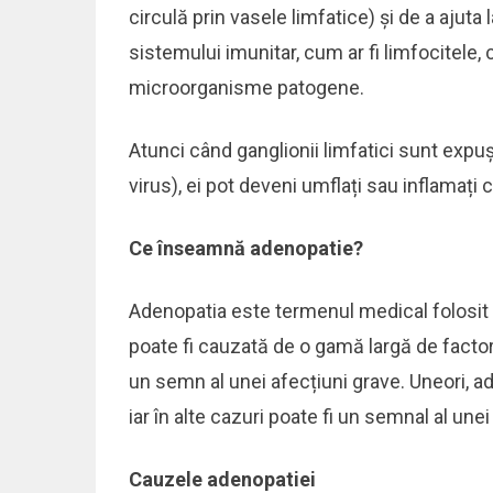
circulă prin vasele limfatice) și de a ajuta
sistemului imunitar, cum ar fi limfocitele, c
microorganisme patogene.
Atunci când ganglionii limfatici sunt expu
virus), ei pot deveni umflați sau inflamați
Ce înseamnă adenopatie?
Adenopatia este termenul medical folosit p
poate fi cauzată de o gamă largă de factori
un semn al unei afecțiuni grave. Uneori, a
iar în alte cazuri poate fi un semnal al une
Cauzele adenopatiei