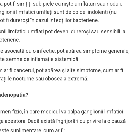
a pot fi simțiți sub piele ca niște umflături sau noduli,
glionii limfatici umflați sunt de obicei indolenți (nu
pot fi dureroși în cazul infecțiilor bacteriene.
onii limfatici umflați pot deveni dureroși sau sensibili la
acteriene.
e asociată cu o infecție, pot apărea simptome generale,
alte semne de inflamație sistemică.
m ar fi cancerul, pot apărea și alte simptome, cum ar fi
irațiile nocturne sau oboseala extremă.
 adenopatia?
en fizic, în care medicul va palpa ganglionii limfatici
 acestora. Dacă există îngrijorări cu privire la o cauză
ste suplimentare, cum ar fi: