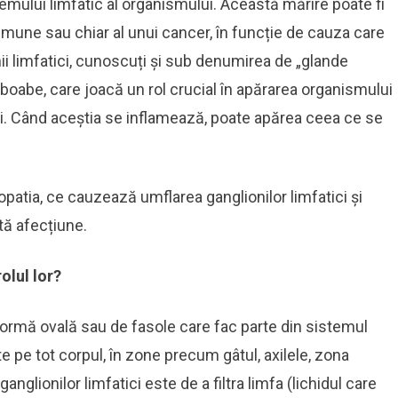
stemului limfatic al organismului. Această mărire poate fi
oimune sau chiar al unui cancer, în funcție de cauza care
ii limfatici, cunoscuți și sub denumirea de „glande
e boabe, care joacă un rol crucial în apărarea organismului
eni. Când aceștia se inflamează, poate apărea ceea ce se
opatia, ce cauzează umflarea ganglionilor limfatici și
tă afecțiune.
olul lor?
 formă ovală sau de fasole care fac parte din sistemul
te pe tot corpul, în zone precum gâtul, axilele, zona
nglionilor limfatici este de a filtra limfa (lichidul care