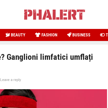
BEAUTY
FASHION
BUSINESS
T
 Ganglioni limfatici umflați
—
Leave a reply