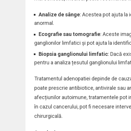
Analize de sânge
: Acestea pot ajuta la 
anormal.
Ecografie sau tomografie
: Aceste imag
ganglionilor limfatici și pot ajuta la identi
Biopsia ganglionului limfatic
: Dacă ex
pentru a analiza țesutul ganglionului limfat
Tratamentul adenopatiei depinde de cauza
poate prescrie antibiotice, antivirale sau an
afecțiunilor autoimune, tratamentele pot 
în cazul cancerului, pot fi necesare interv
chirurgicală.