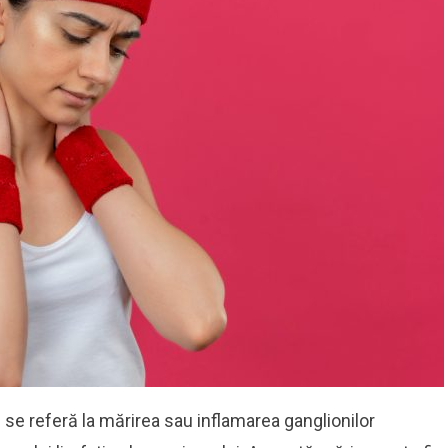
se referă la mărirea sau inflamarea ganglionilor