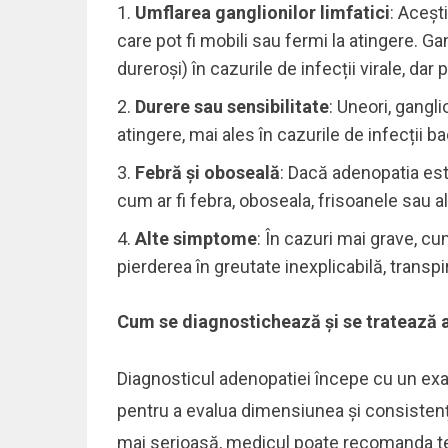
Umflarea ganglionilor limfatici
: Acești
care pot fi mobili sau fermi la atingere. Gan
dureroși) în cazurile de infecții virale, dar 
Durere sau sensibilitate
: Uneori, gangli
atingere, mai ales în cazurile de infecții b
Febră și oboseală
: Dacă adenopatia est
cum ar fi febra, oboseala, frisoanele sau 
Alte simptome
: În cazuri mai grave, cu
pierderea în greutate inexplicabilă, transp
Cum se diagnostichează și se tratează
Diagnosticul adenopatiei începe cu un exam
pentru a evalua dimensiunea și consistența
mai serioasă, medicul poate recomanda te