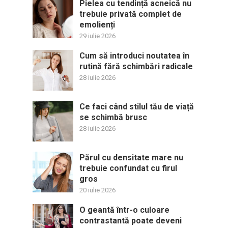
Pielea cu tendință acneică nu
trebuie privată complet de
emolienți
29 iulie 2026
Cum să introduci noutatea în
rutină fără schimbări radicale
28 iulie 2026
Ce faci când stilul tău de viață
se schimbă brusc
28 iulie 2026
Părul cu densitate mare nu
trebuie confundat cu firul
gros
20 iulie 2026
O geantă într-o culoare
contrastantă poate deveni