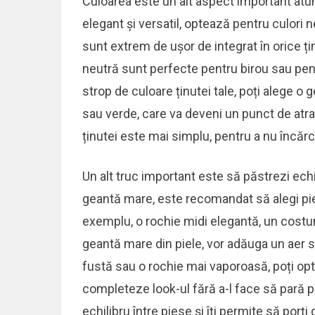
Culoarea este un alt aspect important atun
elegant și versatil, optează pentru culori
sunt extrem de ușor de integrat în orice ți
neutră sunt perfecte pentru birou sau pen
strop de culoare ținutei tale, poți alege o
sau verde, care va deveni un punct de atracț
ținutei este mai simplu, pentru a nu încărc
Un alt truc important este să păstrezi echil
geantă mare, este recomandat să alegi pi
exemplu, o rochie midi elegantă, un costu
geantă mare din piele, vor adăuga un aer s
fustă sau o rochie mai vaporoasă, poți opt
completeze look-ul fără a-l face să pară 
echilibru între piese și îți permite să porț