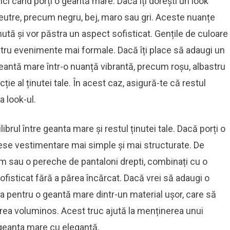
ci când porți o geantă mare. Dacă îți dorești un look
 neutre, precum negru, bej, maro sau gri. Aceste nuanțe
nută și vor păstra un aspect sofisticat. Gențile de culoare
tru evenimente mai formale. Dacă îți place să adaugi un
 geantă mare într-o nuanță vibrantă, precum roșu, albastru
ie al ținutei tale. În acest caz, asigură-te că restul
a look-ul.
ibrul între geanta mare și restul ținutei tale. Dacă porți o
ese vestimentare mai simple și mai structurate. De
m sau o pereche de pantaloni drepti, combinați cu o
ofisticat fără a părea încărcat. Dacă vrei să adaugi o
a pentru o geantă mare dintr-un material ușor, care să
prea voluminos. Acest truc ajută la menținerea unui
i geanta mare cu eleganță.