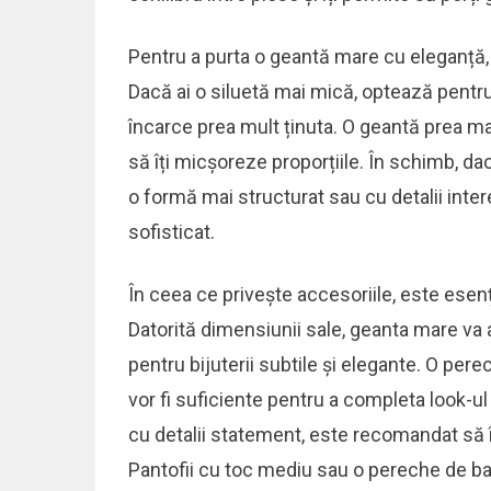
Pentru a purta o geantă mare cu eleganță, e
Dacă ai o siluetă mai mică, optează pent
încarce prea mult ținuta. O geantă prea ma
să îți micșoreze proporțiile. În schimb, da
o formă mai structurat sau cu detalii inte
sofisticat.
În ceea ce privește accesoriile, este esen
Datorită dimensiunii sale, geanta mare va 
pentru bijuterii subtile și elegante. O per
vor fi suficiente pentru a completa look-u
cu detalii statement, este recomandat să îț
Pantofii cu toc mediu sau o pereche de bale