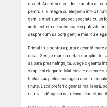
corect. Acestea sunt ideale pentru a transp
pentru a le integra cu eleganță într-o ținut
gențile mari sunt adesea asociate cu un loo
arate extrem de sofisticate și potrivite pen
despre cum să porți gențile mari cu eleganț
Primul truc pentru a purta o geantă mare 
curat. Gențile mari cu detalii complicate sa
să pară prea neîngrijită. Alege o geantă în
simple și elegante. Materialele din care su
Pielea sau pielea ecologică sunt materiale
ținute. Dacă preferi o geantă mai lejeră, p
care va adăuga un aer relaxat, dar totodată 