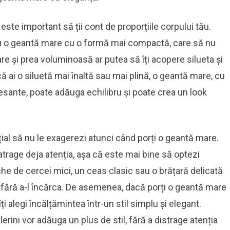
ste important să ții cont de proporțiile corpului tău.
ru o geantă mare cu o formă mai compactă, care să nu
re și prea voluminoasă ar putea să îți acopere silueta și
că ai o siluetă mai înaltă sau mai plină, o geantă mare, cu
resante, poate adăuga echilibru și poate crea un look
țial să nu le exagerezi atunci când porți o geantă mare.
atrage deja atenția, așa că este mai bine să optezi
eche de cercei mici, un ceas clasic sau o brățară delicată
l fără a-l încărca. De asemenea, dacă porți o geantă mare
i alegi încălțămintea într-un stil simplu și elegant.
rini vor adăuga un plus de stil, fără a distrage atenția