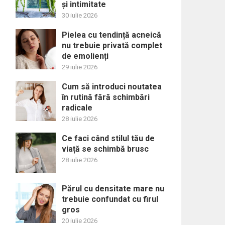
și intimitate
30 iulie 2026
Pielea cu tendință acneică
nu trebuie privată complet
de emolienți
29 iulie 2026
Cum să introduci noutatea
în rutină fără schimbări
radicale
28 iulie 2026
Ce faci când stilul tău de
viață se schimbă brusc
28 iulie 2026
Părul cu densitate mare nu
trebuie confundat cu firul
gros
20 iulie 2026