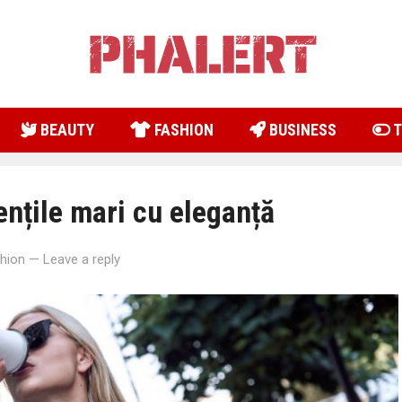
BEAUTY
FASHION
BUSINESS
T
ențile mari cu eleganță
hion
—
Leave a reply