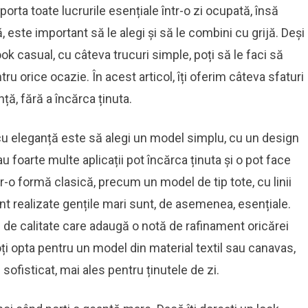
orta toate lucrurile esențiale într-o zi ocupată, însă
ă, este important să le alegi și să le combini cu grijă. Deși
k casual, cu câteva trucuri simple, poți să le faci să
tru orice ocazie. În acest articol, îți oferim câteva sfaturi
ă, fără a încărca ținuta.
cu eleganță este să alegi un model simplu, cu un design
u foarte multe aplicații pot încărca ținuta și o pot face
tr-o formă clasică, precum un model de tip tote, cu linii
nt realizate gențile mari sunt, de asemenea, esențiale.
 de calitate care adaugă o notă de rafinament oricărei
oți opta pentru un model din material textil sau canavas,
sofisticat, mai ales pentru ținutele de zi.