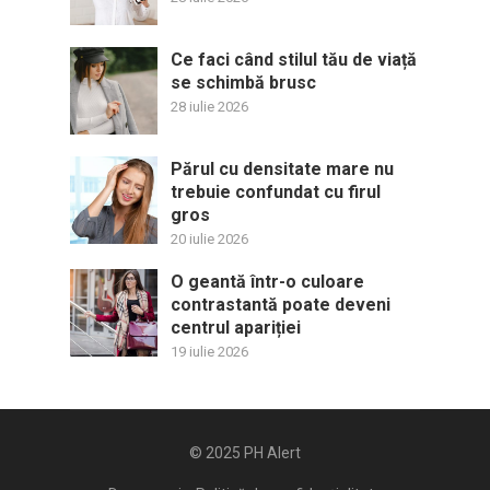
Ce faci când stilul tău de viață
se schimbă brusc
28 iulie 2026
Părul cu densitate mare nu
trebuie confundat cu firul
gros
20 iulie 2026
O geantă într-o culoare
contrastantă poate deveni
centrul apariției
19 iulie 2026
© 2025
PH Alert