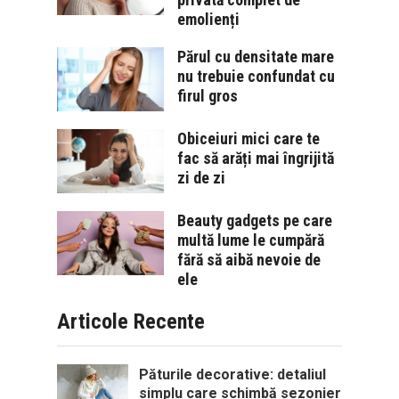
emolienți
Părul cu densitate mare
nu trebuie confundat cu
firul gros
Obiceiuri mici care te
fac să arăți mai îngrijită
zi de zi
Beauty gadgets pe care
multă lume le cumpără
fără să aibă nevoie de
ele
Articole Recente
Păturile decorative: detaliul
simplu care schimbă sezonier