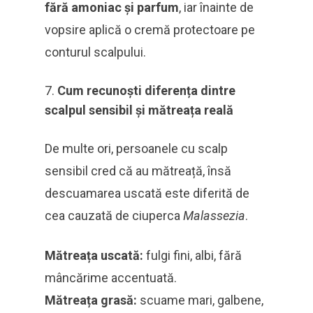
fără amoniac și parfum
, iar înainte de
vopsire aplică o cremă protectoare pe
conturul scalpului.
Cum recunoști diferența dintre
scalpul sensibil și mătreața reală
De multe ori, persoanele cu scalp
sensibil cred că au mătreață, însă
descuamarea uscată este diferită de
cea cauzată de ciuperca
Malassezia
.
Mătreața uscată:
fulgi fini, albi, fără
mâncărime accentuată.
Mătreața grasă:
scuame mari, galbene,