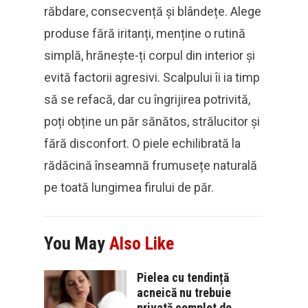
răbdare, consecvență și blândețe. Alege
produse fără iritanți, menține o rutină
simplă, hrănește-ți corpul din interior și
evită factorii agresivi. Scalpului îi ia timp
să se refacă, dar cu îngrijirea potrivită,
poți obține un păr sănătos, strălucitor și
fără disconfort. O piele echilibrată la
rădăcină înseamnă frumusețe naturală
pe toată lungimea firului de păr.
You May
Also Like
Pielea cu tendință
acneică nu trebuie
privată complet de