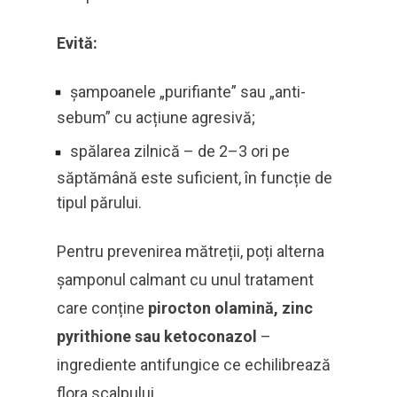
Evită:
șampoanele „purifiante” sau „anti-
sebum” cu acțiune agresivă;
spălarea zilnică – de 2–3 ori pe
săptămână este suficient, în funcție de
tipul părului.
Pentru prevenirea mătreții, poți alterna
șamponul calmant cu unul tratament
care conține
pirocton olamină, zinc
pyrithione sau ketoconazol
–
ingrediente antifungice ce echilibrează
flora scalpului.