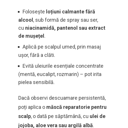
Folosește
loțiuni calmante fără
alcool
, sub formă de spray sau ser,
cu
niacinamidă, pantenol sau extract
de mușețel
.
Aplică pe scalpul umed, prin masaj
ușor, fără a clăti.
Evită uleiurile esențiale concentrate
(mentă, eucalipt, rozmarin) – pot irita
pielea sensibilă.
Dacă observi descuamare persistentă,
poți aplica o
măscă reparatorie pentru
scalp
, o dată pe săptămână, cu
ulei de
jojoba, aloe vera sau argilă albă
.