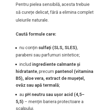
Pentru pielea sensibilă, acesta trebuie
să curețe delicat, fără a elimina complet
uleiurile naturale.
Caută formule care:
nu conțin
sulfați (SLS, SLES)
,
parabeni sau parfumuri sintetice;
includ
ingrediente calmante și
hidratante
, precum
pantenol (vitamina
B5), aloe vera, extract de mușețel,
ovăz sau apă termală
;
au
pH neutru sau ușor acid (4,5–
5,5)
– mențin bariera protectoare a
scalpului.