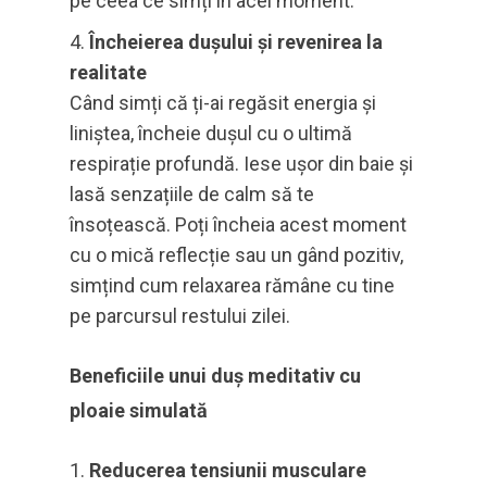
pe ceea ce simți în acel moment.
Încheierea dușului și revenirea la
realitate
Când simți că ți-ai regăsit energia și
liniștea, încheie dușul cu o ultimă
respirație profundă. Iese ușor din baie și
lasă senzațiile de calm să te
însoțească. Poți încheia acest moment
cu o mică reflecție sau un gând pozitiv,
simțind cum relaxarea rămâne cu tine
pe parcursul restului zilei.
Beneficiile unui duș meditativ cu
ploaie simulată
Reducerea tensiunii musculare