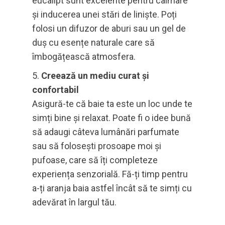
eucalipt sunt excelente pentru calmare
și inducerea unei stări de liniște. Poți
folosi un difuzor de aburi sau un gel de
duș cu esențe naturale care să
îmbogățească atmosfera.
Creează un mediu curat și
confortabil
Asigură-te că baie ta este un loc unde te
simți bine și relaxat. Poate fi o idee bună
să adaugi câteva lumânări parfumate
sau să folosești prosoape moi și
pufoase, care să îți completeze
experiența senzorială. Fă-ți timp pentru
a-ți aranja baia astfel încât să te simți cu
adevărat în largul tău.