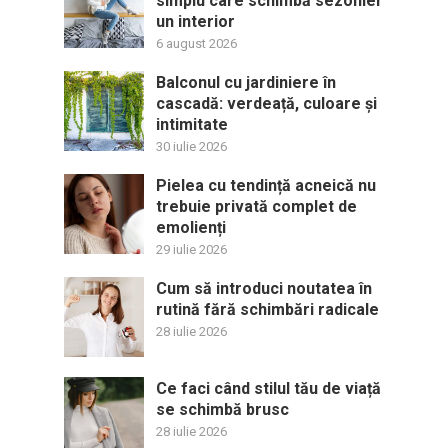
simplu care schimbă sezonier
un interior
6 august 2026
Balconul cu jardiniere în
cascadă: verdeață, culoare și
intimitate
30 iulie 2026
Pielea cu tendință acneică nu
trebuie privată complet de
emolienți
29 iulie 2026
Cum să introduci noutatea în
rutină fără schimbări radicale
28 iulie 2026
Ce faci când stilul tău de viață
se schimbă brusc
28 iulie 2026