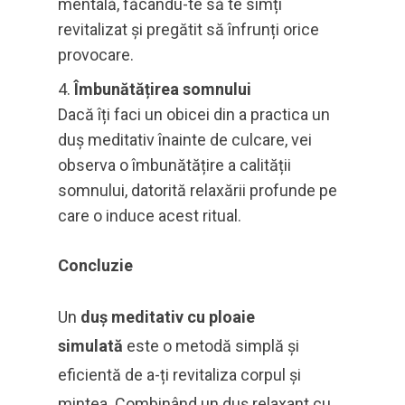
mentală, făcându-te să te simți
revitalizat și pregătit să înfrunți orice
provocare.
Îmbunătățirea somnului
Dacă îți faci un obicei din a practica un
duș meditativ înainte de culcare, vei
observa o îmbunătățire a calității
somnului, datorită relaxării profunde pe
care o induce acest ritual.
Concluzie
Un
duș meditativ cu ploaie
simulată
este o metodă simplă și
eficientă de a-ți revitaliza corpul și
mintea. Combinând un duș relaxant cu