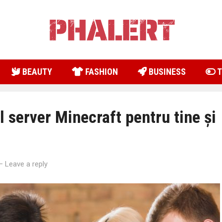
BEAUTY
FASHION
BUSINESS
T
l server Minecraft pentru tine și
—
Leave a reply