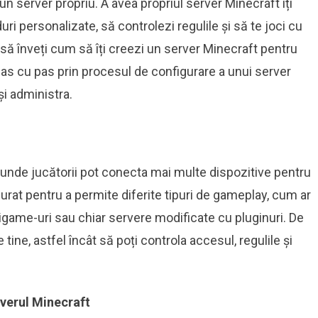
 un server propriu. A avea propriul server Minecraft îți
ri personalizate, să controlezi regulile și să te joci cu
i să înveți cum să îți creezi un server Minecraft pentru
a pas cu pas prin procesul de configurare a unui server
și administra.
 unde jucătorii pot conecta mai multe dispozitive pentru
urat pentru a permite diferite tipuri de gameplay, cum ar
nigame-uri sau chiar servere modificate cu pluginuri. De
ine, astfel încât să poți controla accesul, regulile și
rverul Minecraft