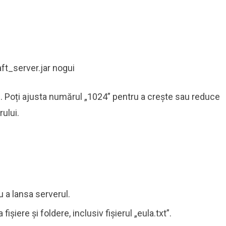
t_server.jar nogui
. Poți ajusta numărul „1024” pentru a crește sau reduce
ului.
ru a lansa serverul.
ișiere și foldere, inclusiv fișierul „eula.txt”.