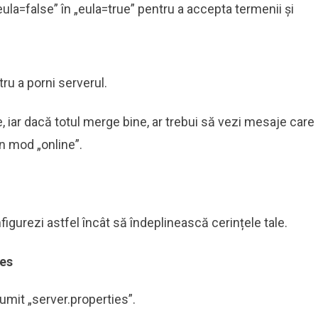
eula=false” în „eula=true” pentru a accepta termenii și
tru a porni serverul.
, iar dacă totul merge bine, ar trebui să vezi mesaje care
în mod „online”.
figurezi astfel încât să îndeplinească cerințele tale.
ies
 numit „server.properties”.