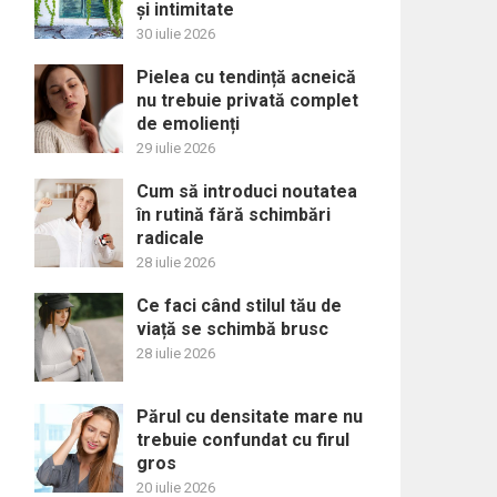
și intimitate
30 iulie 2026
Pielea cu tendință acneică
nu trebuie privată complet
de emolienți
29 iulie 2026
Cum să introduci noutatea
în rutină fără schimbări
radicale
28 iulie 2026
Ce faci când stilul tău de
viață se schimbă brusc
28 iulie 2026
Părul cu densitate mare nu
trebuie confundat cu firul
gros
20 iulie 2026