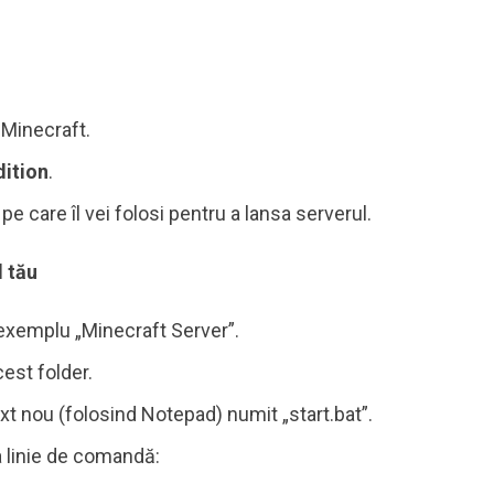
 Minecraft.
dition
.
pe care îl vei folosi pentru a lansa serverul.
l tău
 exemplu „Minecraft Server”.
cest folder.
ext nou (folosind Notepad) numit „start.bat”.
a linie de comandă: