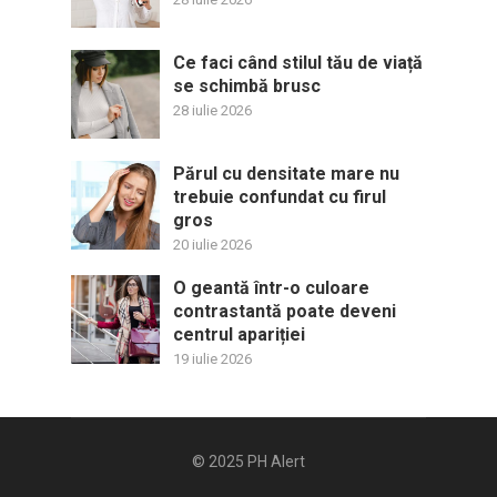
Ce faci când stilul tău de viață
se schimbă brusc
28 iulie 2026
Părul cu densitate mare nu
trebuie confundat cu firul
gros
20 iulie 2026
O geantă într-o culoare
contrastantă poate deveni
centrul apariției
19 iulie 2026
© 2025
PH Alert