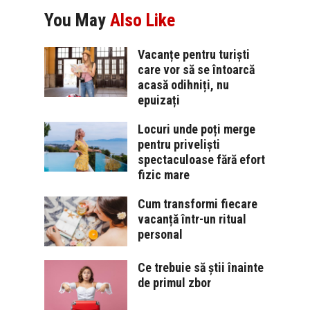
You May
Also Like
Vacanțe pentru turiști
care vor să se întoarcă
acasă odihniți, nu
epuizați
Locuri unde poți merge
pentru priveliști
spectaculoase fără efort
fizic mare
Cum transformi fiecare
vacanță într-un ritual
personal
Ce trebuie să știi înainte
de primul zbor