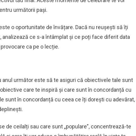
ectivul tău final. Aceste momente de celebrare te vor
pentru următorii pași.
ste o oportunitate de învățare. Dacă nu reușești să îți
t, analizează ce s-a întâmplat și ce poți face diferit data
e provocare ca pe o lecție.
ru anul următor este să te asiguri că obiectivele tale sunt
obiective care te inspiră și care sunt în concordanță cu
ale sunt în concordanță cu ceea ce îți dorești cu adevărat,
eplinești.
e de ceilalți sau care sunt „populare”, concentrează-te