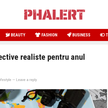
BEAUTY
FASHION
BUSINESS
T
ective realiste pentru anul
ifestyle
—
Leave a reply