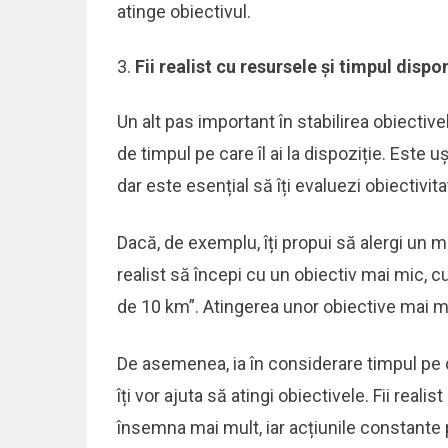
atinge obiectivul.
Fii realist cu resursele și timpul dispon
Un alt pas important în stabilirea obiective
de timpul pe care îl ai la dispoziție. Este uș
dar este esențial să îți evaluezi obiectivitat
Dacă, de exemplu, îți propui să alergi un ma
realist să începi cu un obiectiv mai mic, cu
de 10 km”. Atingerea unor obiective mai mi
De asemenea, ia în considerare timpul pe ca
îți vor ajuta să atingi obiectivele. Fii real
însemna mai mult, iar acțiunile constante