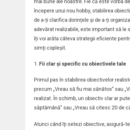
mai bune ale noastre. Fie că este vorba de 
începere unui nou hobby, stabilirea obiect
de a-ți clarifica dorințele și de a-ți organi
adevărat realizabile, este important să le s
îți voi arăta câteva strategii eficiente pentr
simți copleșit.
Fii clar și specific cu obiectivele tale
Primul pas în stabilirea obiectivelor realist
precum „Vreau să fiu mai sănătos” sau „Vr
realizat. În schimb, un obiectiv clar ar put
săptămână” sau „Vreau să citesc 20 de căr
Atunci când îți setezi obiective, asigură-t