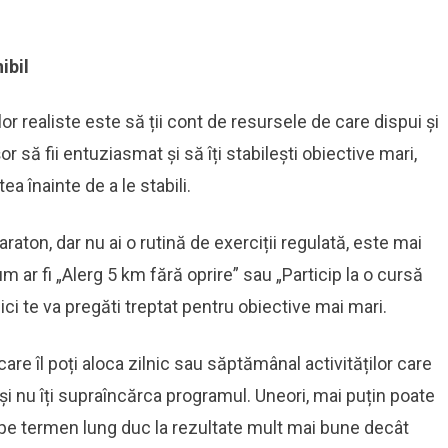
ibil
lor realiste este să ții cont de resursele de care dispui și
or să fii entuziasmat și să îți stabilești obiective mari,
ea înainte de a le stabili.
raton, dar nu ai o rutină de exerciții regulată, este mai
m ar fi „Alerg 5 km fără oprire” sau „Particip la o cursă
ci te va pregăti treptat pentru obiective mai mari.
re îl poți aloca zilnic sau săptămânal activităților care
ist și nu îți supraîncărca programul. Uneori, mai puțin poate
 pe termen lung duc la rezultate mult mai bune decât