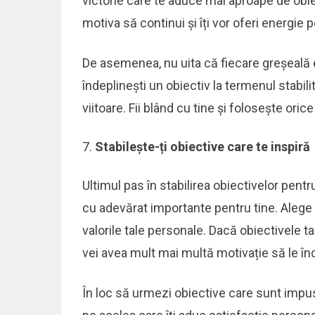
victorie care te aduce mai aproape de obi
motiva să continui și îți vor oferi energie 
De asemenea, nu uita că fiecare greșeală e
îndeplinești un obiectiv la termenul stabili
viitoare. Fii blând cu tine și folosește oric
Stabilește-ți obiective care te inspiră
Ultimul pas în stabilirea obiectivelor pent
cu adevărat importante pentru tine. Alege 
valorile tale personale. Dacă obiectivele t
vei avea mult mai multă motivație să le înd
În loc să urmezi obiective care sunt impus