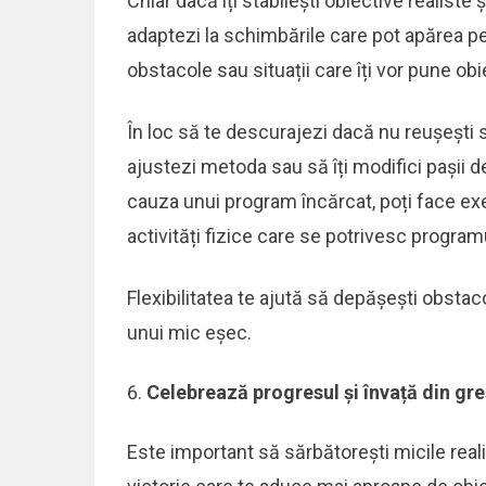
Chiar dacă îți stabilești obiective realiste și
adaptezi la schimbările care pot apărea pe 
obstacole sau situații care îți vor pune obie
În loc să te descurajezi dacă nu reușești să
ajustezi metoda sau să îți modifici pașii 
cauza unui program încărcat, poți face exer
activități fizice care se potrivesc programu
Flexibilitatea te ajută să depășești obstaco
unui mic eșec.
Celebrează progresul și învață din gre
Este important să sărbătorești micile reali