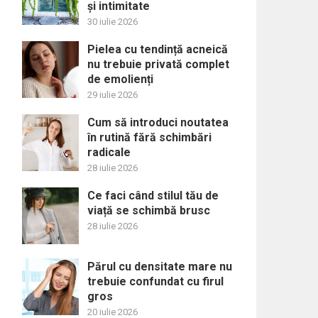
și intimitate
30 iulie 2026
Pielea cu tendință acneică
nu trebuie privată complet
de emolienți
29 iulie 2026
Cum să introduci noutatea
în rutină fără schimbări
radicale
28 iulie 2026
Ce faci când stilul tău de
viață se schimbă brusc
28 iulie 2026
Părul cu densitate mare nu
trebuie confundat cu firul
gros
20 iulie 2026