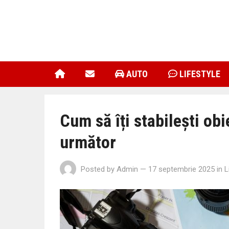
AUTO
LIFESTYLE
Cum să îți stabilești obi
următor
Posted by
Admin
— 17 septembrie 2025
in
L