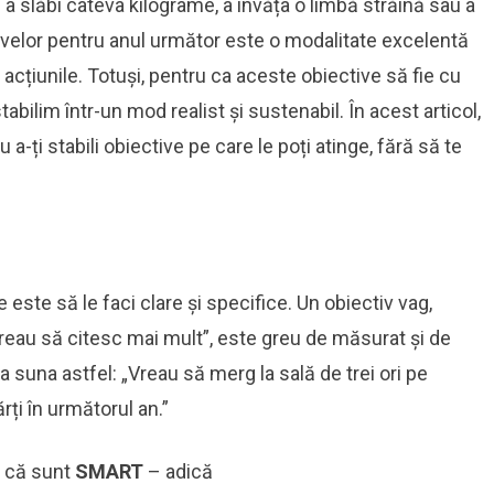
a slăbi câteva kilograme, a învăța o limbă străină sau a
ivelor pentru anul următor este o modalitate excelentă
za acțiunile. Totuși, pentru ca aceste obiective să fie cu
tabilim într-un mod realist și sustenabil. În acest articol,
u a-ți stabili obiective pe care le poți atinge, fără să te
e este să le faci clare și specifice. Un obiectiv vag,
eau să citesc mai mult”, este greu de măsurat și de
ea suna astfel: „Vreau să merg la sală de trei ori pe
ți în următorul an.”
e că sunt
SMART
– adică