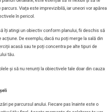
 planuri detaliate, este esențial să fii flexibil și să te
parcurs. Viața este imprevizibilă, iar uneori vor apărea
ctivele în pericol.
 îți atingi un obiectiv conform planului, fii deschis să
de acțiune. De exemplu, dacă nu poți merge la sală din
ciții acasă sau te poți concentra pe alte tipuri de
lui tău.
lele și să nu renunți la obiectivele tale doar din cauza
șeli
zări pe parcursul anului. Fiecare pas înainte este o