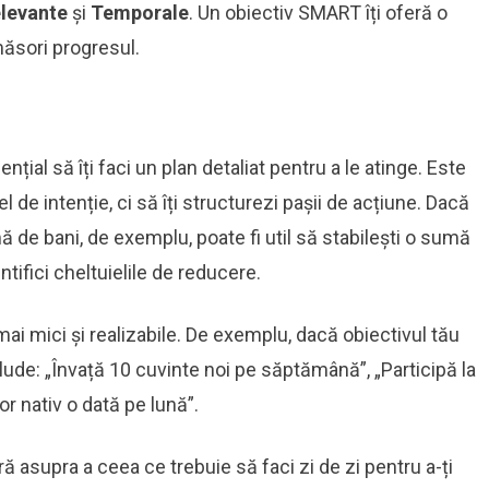
levante
și
Temporale
. Un obiectiv SMART îți oferă o
 măsori progresul.
ențial să îți faci un plan detaliat pentru a le atinge. Este
l de intenție, ci să îți structurezi pașii de acțiune. Dacă
 de bani, de exemplu, poate fi util să stabilești o sumă
tifici cheltuielile de reducere.
mai mici și realizabile. De exemplu, dacă obiectivul tău
clude: „Învață 10 cuvinte noi pe săptămână”, „Participă la
r nativ o dată pe lună”.
ară asupra a ceea ce trebuie să faci zi de zi pentru a-ți