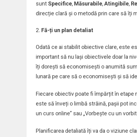
sunt
Specifice
,
Măsurabile
,
Atingibile
,
Re
direcție clară și o metodă prin care să îți
Fă-ți un plan detaliat
Odată ce ai stabilit obiective clare, este es
important să nu lași obiectivele doar la nive
îți dorești să economisești o anumită sumă
lunară pe care să o economisești și să iden
Fiecare obiectiv poate fi împărțit în etape 
este să înveți o limbă străină, pașii pot in
un curs online” sau „Vorbește cu un vorbito
Planificarea detaliată îți va da o viziune cl