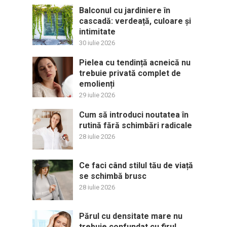
Balconul cu jardiniere în
cascadă: verdeață, culoare și
intimitate
30 iulie 2026
Pielea cu tendință acneică nu
trebuie privată complet de
emolienți
29 iulie 2026
Cum să introduci noutatea în
rutină fără schimbări radicale
28 iulie 2026
Ce faci când stilul tău de viață
se schimbă brusc
28 iulie 2026
Părul cu densitate mare nu
trebuie confundat cu firul