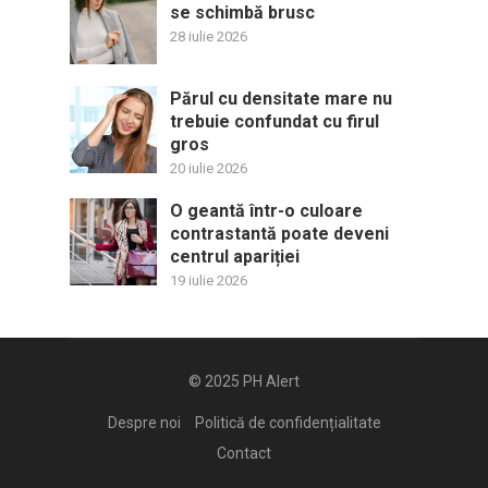
se schimbă brusc
28 iulie 2026
Părul cu densitate mare nu
trebuie confundat cu firul
gros
20 iulie 2026
O geantă într-o culoare
contrastantă poate deveni
centrul apariției
19 iulie 2026
© 2025
PH Alert
Despre noi
Politică de confidențialitate
Contact