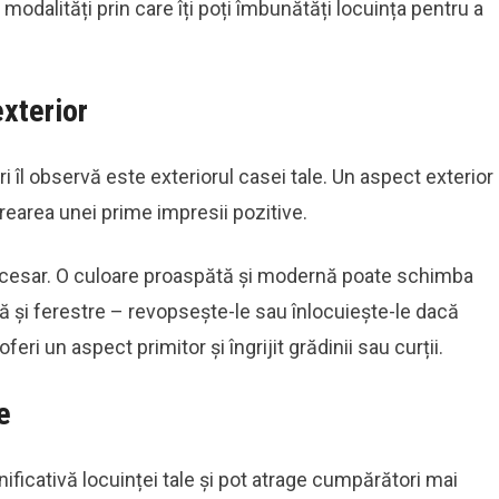
 modalități prin care îți poți îmbunătăți locuința pentru a
xterior
i îl observă este exteriorul casei tale. Un aspect exterior
rearea unei prime impresii pozitive.
necesar. O culoare proaspătă și modernă poate schimba
ă și ferestre – revopsește-le sau înlocuiește-le dacă
feri un aspect primitor și îngrijit grădinii sau curții.
e
ficativă locuinței tale și pot atrage cumpărători mai