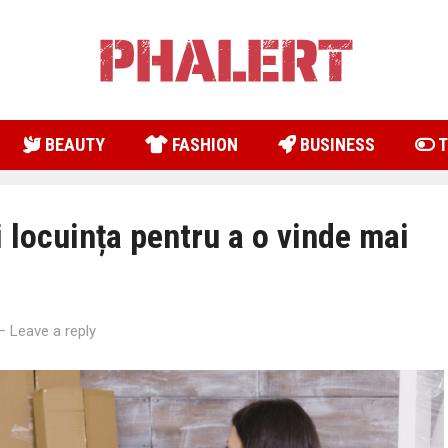
BEAUTY
FASHION
BUSINESS
T
 locuința pentru a o vinde mai
—
Leave a reply