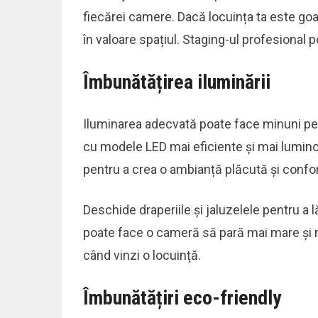
fiecărei camere. Dacă locuința ta este goal
în valoare spațiul. Staging-ul profesional
Îmbunătățirea iluminării
Iluminarea adecvată poate face minuni pen
cu modele LED mai eficiente și mai lumin
pentru a crea o ambianță plăcută și confor
Deschide draperiile și jaluzelele pentru a
poate face o cameră să pară mai mare și m
când vinzi o locuință.
Îmbunătățiri eco-friendly