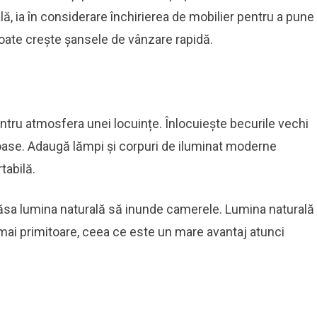
ă, ia în considerare închirierea de mobilier pentru a pune
 poate crește șansele de vânzare rapidă.
tru atmosfera unei locuințe. Înlocuiește becurile vechi
oase. Adaugă lămpi și corpuri de iluminat moderne
tabilă.
 lăsa lumina naturală să inunde camerele. Lumina naturală
ai primitoare, ceea ce este un mare avantaj atunci