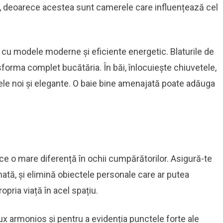
i, deoarece acestea sunt camerele care influențează cel
cu modele moderne și eficiente energetic. Blaturile de
nsforma complet bucătăria. În băi, înlocuiește chiuvetele,
ele noi și elegante. O baie bine amenajată poate adăuga
ace o mare diferență în ochii cumpărătorilor. Asigură-te
ată, și elimină obiectele personale care ar putea
pria viață în acel spațiu.
ux armonios și pentru a evidenția punctele forte ale