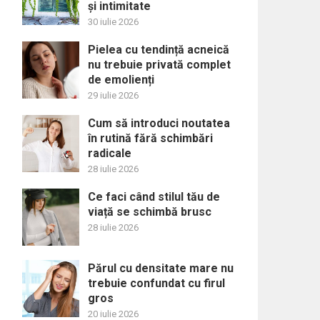
și intimitate
30 iulie 2026
Pielea cu tendință acneică
nu trebuie privată complet
de emolienți
29 iulie 2026
Cum să introduci noutatea
în rutină fără schimbări
radicale
28 iulie 2026
Ce faci când stilul tău de
viață se schimbă brusc
28 iulie 2026
Părul cu densitate mare nu
trebuie confundat cu firul
gros
20 iulie 2026