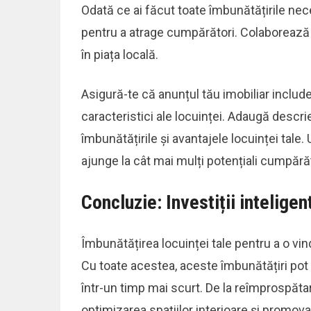
Odată ce ai făcut toate îmbunătățirile nec
pentru a atrage cumpărători. Colaborează 
în piața locală.
Asigură-te că anunțul tău imobiliar includ
caracteristici ale locuinței. Adaugă descrie
îmbunătățirile și avantajele locuinței tale.
ajunge la cât mai mulți potențiali cumpărăt
Concluzie: Investiții intelige
Îmbunătățirea locuinței tale pentru a o vind
Cu toate acestea, aceste îmbunătățiri pot
într-un timp mai scurt. De la reîmprospătar
optimizarea spațiilor interioare și promova