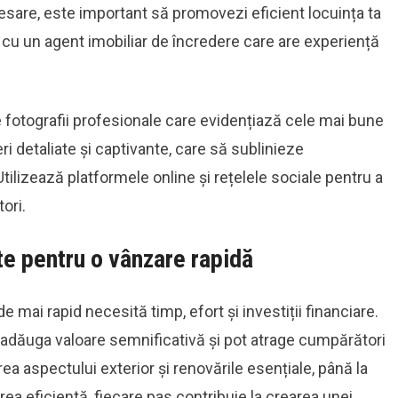
esare, este important să promovezi eficient locuința ta
cu un agent imobiliar de încredere care are experiență
e fotografii profesionale care evidențiază cele mai bune
ri detaliate și captivante, care să sublinieze
 Utilizează platformele online și rețelele sociale pentru a
ori.
nte pentru o vânzare rapidă
e mai rapid necesită timp, efort și investiții financiare.
 adăuga valoare semnificativă și pot atrage cumpărători
ea aspectului exterior și renovările esențiale, până la
rea eficientă, fiecare pas contribuie la crearea unei