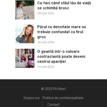
Ce faci când stilul tău de viață
se schimbă brusc
28 iulie 2026
Părul cu densitate mare nu
trebuie confundat cu firul
gros
20 iulie 2026
O geantă într-o culoare
contrastantă poate deveni
centrul apariției
19 iulie 2026
© 2025
PH Alert
Despre noi
Politică de confidențialitate
Contact