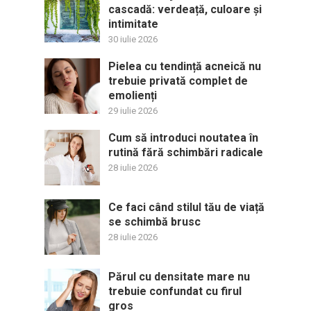
cascadă: verdeață, culoare și
intimitate
30 iulie 2026
Pielea cu tendință acneică nu
trebuie privată complet de
emolienți
29 iulie 2026
Cum să introduci noutatea în
rutină fără schimbări radicale
28 iulie 2026
Ce faci când stilul tău de viață
se schimbă brusc
28 iulie 2026
Părul cu densitate mare nu
trebuie confundat cu firul
gros