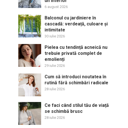
un interior
6 august 2026
Balconul cu jardiniere în
cascadă: verdeață, culoare și
intimitate
30 iulie 2026
Pielea cu tendință acneică nu
trebuie privată complet de
emolienți
29 iulie 2026
Cum să introduci noutatea în
rutină fără schimbări radicale
28 iulie 2026
Ce faci când stilul tău de viață
se schimbă brusc
28 iulie 2026