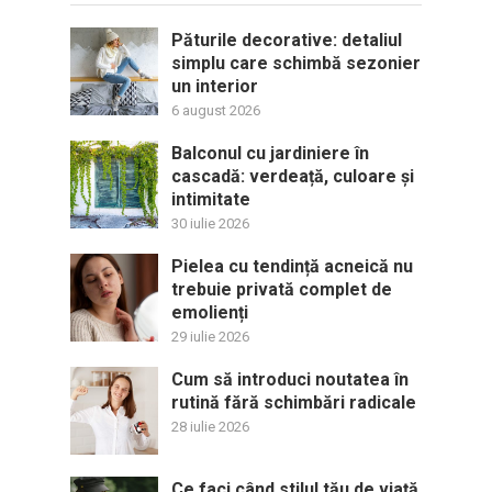
Păturile decorative: detaliul
simplu care schimbă sezonier
un interior
6 august 2026
Balconul cu jardiniere în
cascadă: verdeață, culoare și
intimitate
30 iulie 2026
Pielea cu tendință acneică nu
trebuie privată complet de
emolienți
29 iulie 2026
Cum să introduci noutatea în
rutină fără schimbări radicale
28 iulie 2026
Ce faci când stilul tău de viață