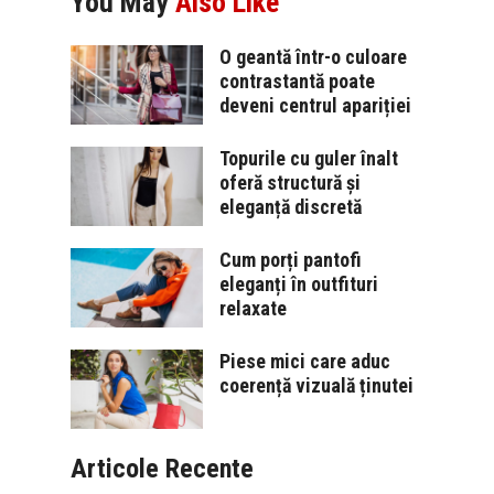
You May
Also Like
O geantă într-o culoare
contrastantă poate
deveni centrul apariției
Topurile cu guler înalt
oferă structură și
eleganță discretă
Cum porți pantofi
eleganți în outfituri
relaxate
Piese mici care aduc
coerență vizuală ținutei
Articole Recente