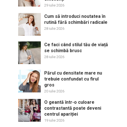
29 iulie 2026
Cum să introduci noutatea în
rutină fără schimbări radicale
28 iulie 2026
Ce faci când stilul tău de viață
se schimbă brusc
28 iulie 2026
Părul cu densitate mare nu
trebuie confundat cu firul
gros
20 iulie 2026
O geantă într-o culoare
contrastantă poate deveni
centrul apariției
19 iulie 2026