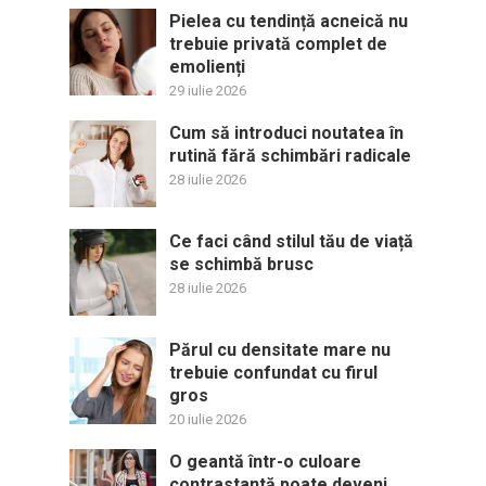
Pielea cu tendință acneică nu
trebuie privată complet de
emolienți
29 iulie 2026
Cum să introduci noutatea în
rutină fără schimbări radicale
28 iulie 2026
Ce faci când stilul tău de viață
se schimbă brusc
28 iulie 2026
Părul cu densitate mare nu
trebuie confundat cu firul
gros
20 iulie 2026
O geantă într-o culoare
contrastantă poate deveni