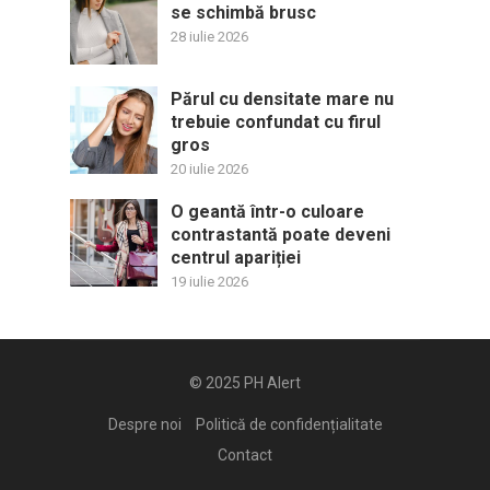
se schimbă brusc
28 iulie 2026
Părul cu densitate mare nu
trebuie confundat cu firul
gros
20 iulie 2026
O geantă într-o culoare
contrastantă poate deveni
centrul apariției
19 iulie 2026
© 2025
PH Alert
Despre noi
Politică de confidențialitate
Contact