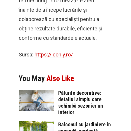
termen lung. Informează-te atent
înainte de a începe lucrările și
colaborează cu specialiști pentru a
obține rezultate durabile, eficiente și
conforme cu standardele actuale.
Sursa:
https://iconly.ro/
You May
Also Like
Păturile decorative:
detaliul simplu care
schimbă sezonier un
interior
Balconul cu jardiniere în
cascadă: verdeață,