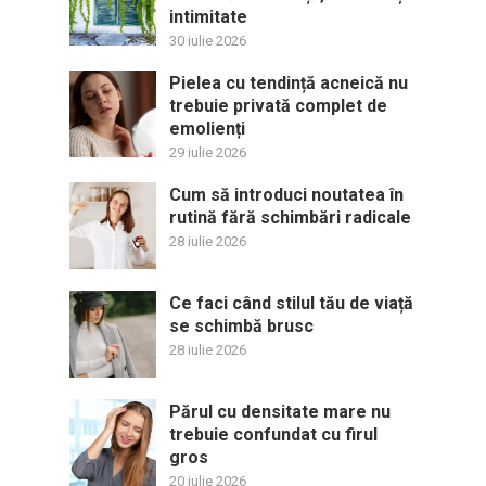
intimitate
30 iulie 2026
Pielea cu tendință acneică nu
trebuie privată complet de
emolienți
29 iulie 2026
Cum să introduci noutatea în
rutină fără schimbări radicale
28 iulie 2026
Ce faci când stilul tău de viață
se schimbă brusc
28 iulie 2026
Părul cu densitate mare nu
trebuie confundat cu firul
gros
20 iulie 2026