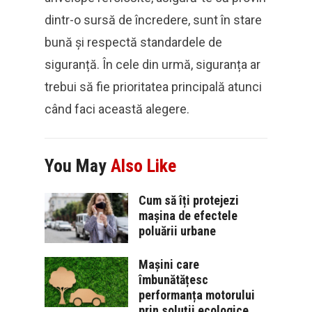
dintr-o sursă de încredere, sunt în stare
bună și respectă standardele de
siguranță. În cele din urmă, siguranța ar
trebui să fie prioritatea principală atunci
când faci această alegere.
You May
Also Like
Cum să îți protejezi
mașina de efectele
poluării urbane
Mașini care
îmbunătățesc
performanța motorului
prin soluții ecologice