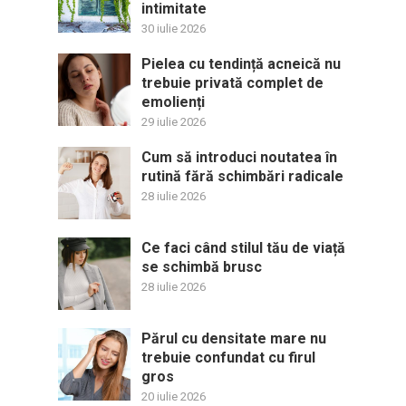
intimitate
30 iulie 2026
Pielea cu tendință acneică nu
trebuie privată complet de
emolienți
29 iulie 2026
Cum să introduci noutatea în
rutină fără schimbări radicale
28 iulie 2026
Ce faci când stilul tău de viață
se schimbă brusc
28 iulie 2026
Părul cu densitate mare nu
trebuie confundat cu firul
gros
20 iulie 2026