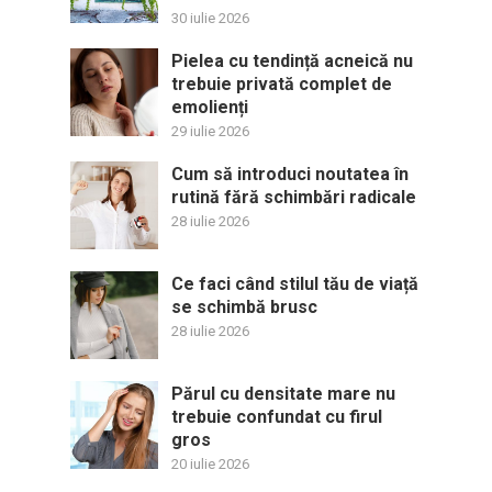
30 iulie 2026
Pielea cu tendință acneică nu
trebuie privată complet de
emolienți
29 iulie 2026
Cum să introduci noutatea în
rutină fără schimbări radicale
28 iulie 2026
Ce faci când stilul tău de viață
se schimbă brusc
28 iulie 2026
Părul cu densitate mare nu
trebuie confundat cu firul
gros
20 iulie 2026