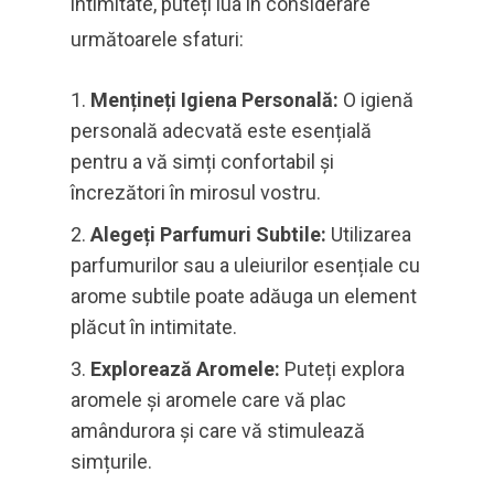
intimitate, puteți lua în considerare
următoarele sfaturi:
Mențineți Igiena Personală:
O igienă
personală adecvată este esențială
pentru a vă simți confortabil și
încrezători în mirosul vostru.
Alegeți Parfumuri Subtile:
Utilizarea
parfumurilor sau a uleiurilor esențiale cu
arome subtile poate adăuga un element
plăcut în intimitate.
Explorează Aromele:
Puteți explora
aromele și aromele care vă plac
amândurora și care vă stimulează
simțurile.